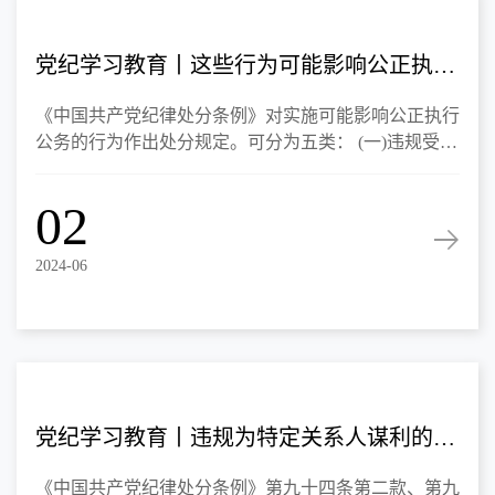
党纪学习教育丨这些行为可能影响公正执行公务
《中国共产党纪律处分条例》对实施可能影响公正执行
公务的行为作出处分规定。可分为五类： (一)违规受
礼。 《条例》分两款对此作出规定。 第一款规定，收
受可能影响公正执行公务的礼品、礼金、...
02
2024-06
党纪学习教育丨违规为特定关系人谋利的情形和处分规定
《中国共产党纪律处分条例》第九十四条第二款、第九