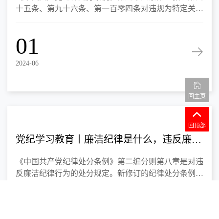
十五条、第九十六条、第一百零四条对违规为特定关系
人谋利行为及处分作出了规定，共分为4类： 1.特定关
系人收受财物。《条例》第九十四条第二...
01
2024-06
回主页
回顶部
党纪学习教育丨廉洁纪律是什么，违反廉洁纪律的行为有哪些？
《中国共产党纪律处分条例》第二编分则第八章是对违
反廉洁纪律行为的处分规定。新修订的纪律处分条例第
八章共28条，增写1条，修改18条。 廉洁纪律是党的各
级组织和全体党员为确保清正廉洁，在从...
31