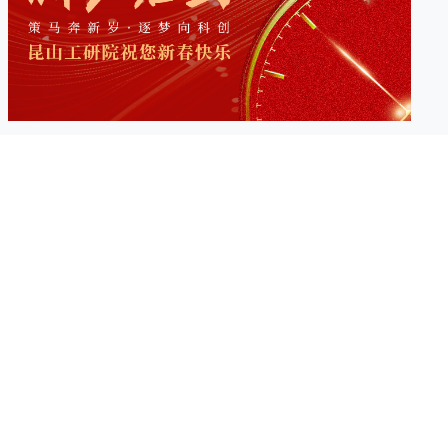
新春快乐丨策马奔新岁 逐梦向科创
2026-02-16