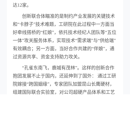
达12家。
创新联合体瞄准的是制约产业发展的关键技术
和“卡脖子”技术难题，工研院在此过程中一方面当
好牵线搭桥的“红娘”，依托技术经纪人团队等“五位
一体”攻关服务体系，实现技术“需求端”与“供给端”
有效耦合；另一方面，当好合作共建的“伴娘”，通
过资源共享、资金支持助力攻关。
“孔雀东南飞，鹿城有茂林”。这样的创新合作
抱团发展不止于国内，还延伸到了国外： 通过工研
院嫁接“跨国姻缘”，专家团队加盟昆山长鹰硬材，
组建国际联合实验室，对公司超硬产品体系和工艺
流程细节进行了全面优化提升，同时进行精准技术
攻关，助力长鹰硬材跃升成为全球超硬材料领军企
业。
数据显示，通过布局全球招才引智网络，工研