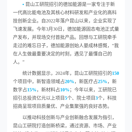
•
昆山工研院招引的德加能源是一家专注于新
一代高比能电池及其核心材料研发和产业化的高科
技创新企业。自2022年落户昆山以来，企业实现了
飞速发展。今年3月30日，德加能源固态电池正式量
产发布，并现场交付首批产品。回想与工研院牵手
走过的难忘日子，德加能源创始人晏成林感慨，“我
在人生做最重要决定的时刻，遇见了最懂自己的
人。”
统计数据显示，2024年，昆山工研院招引的
150
个项目中，新智造领域占
20%
，新医疗占
25%
，新
数字占
15%
，新材料占
10%
；今年以来，工研院已
招引总投资亿元以上项目
5
个、院士项目
3
个，科技
招商呈现项目质量优、产业集聚强的良好态势。
以推动科技创新与产业创新融合发展为指引，
昆山工研院打造创新桥梁，通过资源、市场、产业