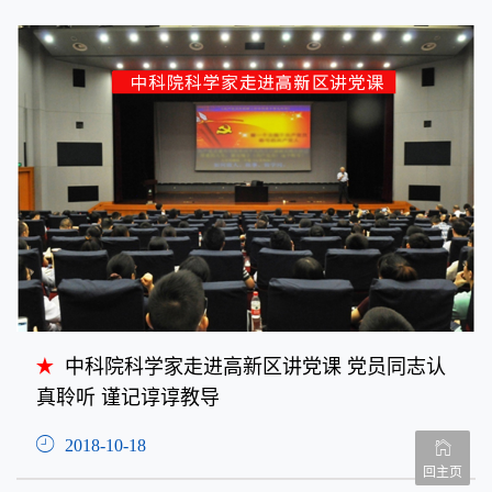
中科院科学家走进高新区讲党课 党员同志认
真聆听 谨记谆谆教导
2018-10-18
回主页