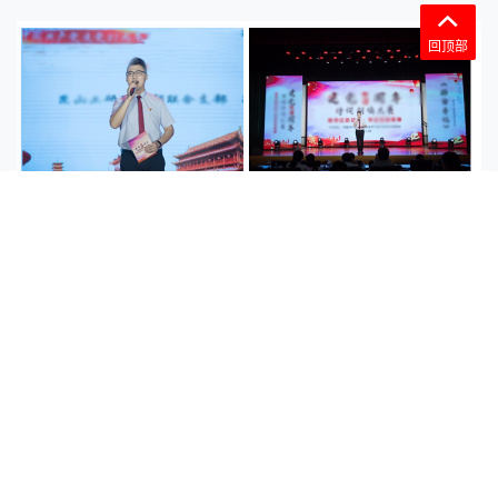
回顶部
追寻红色记忆•牢记党员使命
2018-10-18