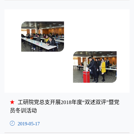
工研院党总支开展2018年度“双述双评”暨党
员冬训活动
2019-05-17